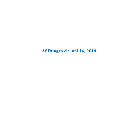
Gå
til
indholdet
Af
Rungsted
/
juni 14, 2019