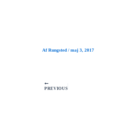
Gå
til
indholdet
Af
Rungsted
/
maj 3, 2017
PREVIOUS