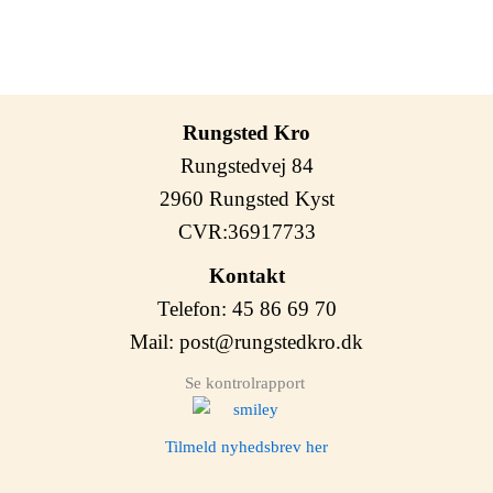
Bemærk der pålægges 5 kr. ekstra for pose ved b
Rungsted Kro
Rungstedvej 84
2960 Rungsted Kyst
CVR:36917733
Kontakt
Telefon: 45 86 69 70
Mail:
post@rungstedkro.dk
Se kontrolrapport
Tilmeld nyhedsbrev her