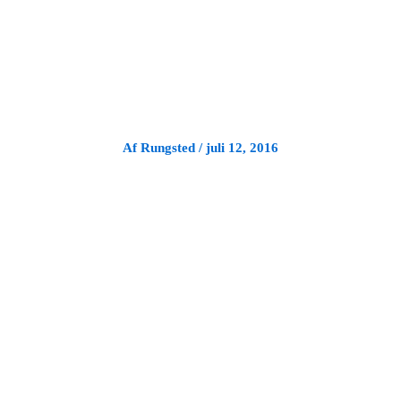
Gå
til
indholdet
Af
Rungsted
/
juli 12, 2016