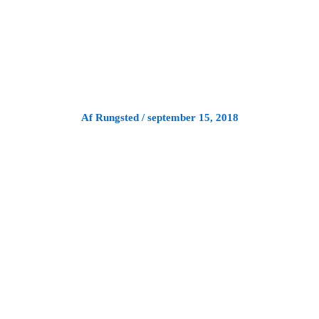
Gå
til
indholdet
Af
Rungsted
/
september 15, 2018