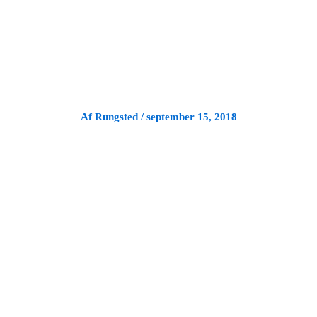
Gå
til
indholdet
Af
Rungsted
/
september 15, 2018