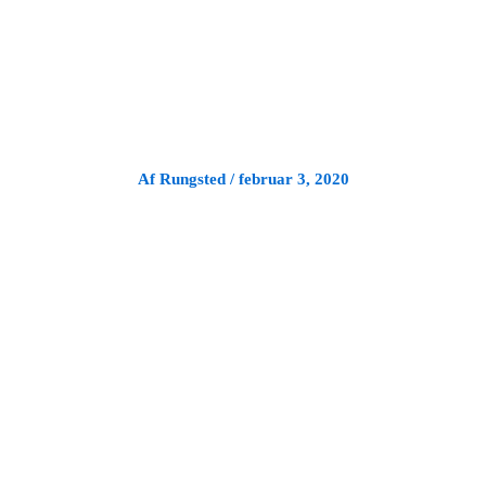
Gå
til
indholdet
Af
Rungsted
/
februar 3, 2020