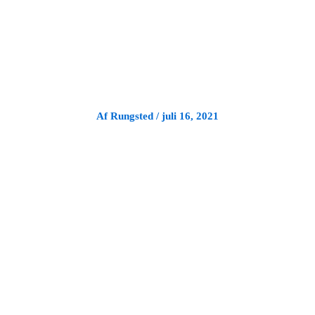
Gå
til
indholdet
Af
Rungsted
/
juli 16, 2021