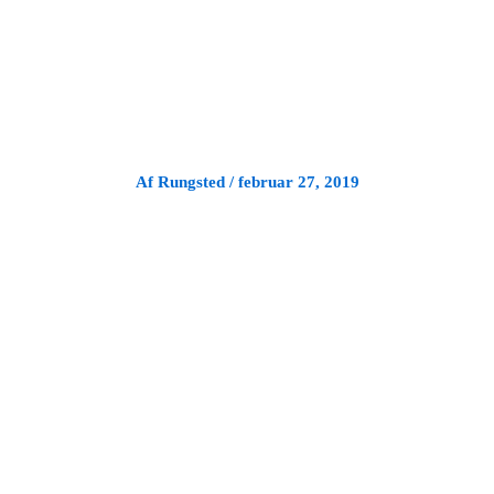
Gå
til
indholdet
Af
Rungsted
/
februar 27, 2019