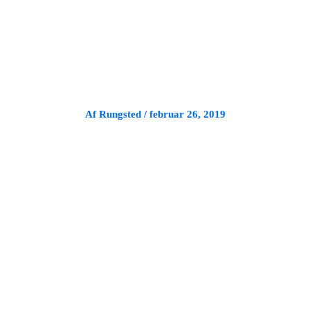
Gå
til
indholdet
Af
Rungsted
/
februar 26, 2019