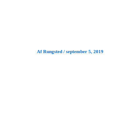
Gå
til
indholdet
Af
Rungsted
/
september 5, 2019