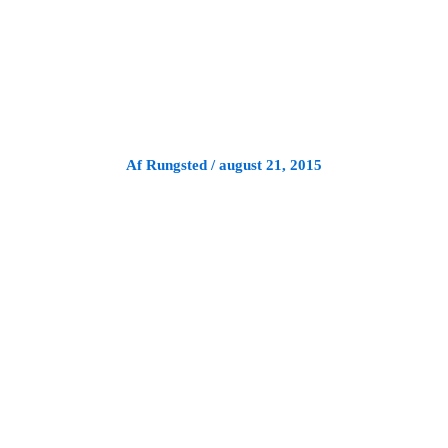
Gå
til
indholdet
Af
Rungsted
/
august 21, 2015