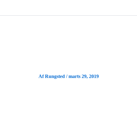
N
SELSKABER
DET SKER
UD AF HUSET
MØDEPAKKE
Af
Rungsted
/
marts 29, 2019