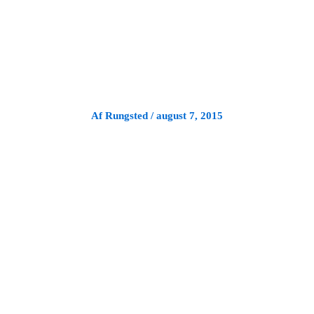
Gå
til
indholdet
Af
Rungsted
/
august 7, 2015