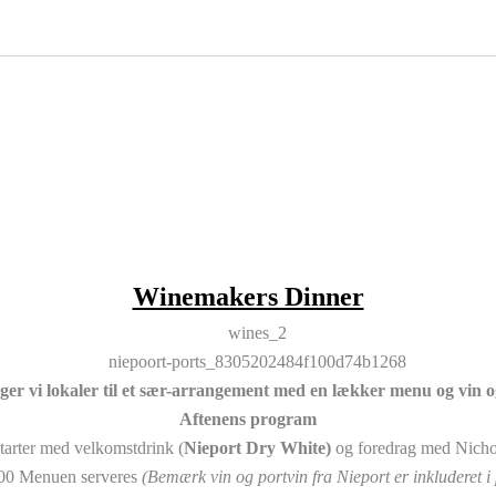
N
SELSKABER
DET SKER
UD AF HUSET
MØDEPAKKE
Winemakers Dinner
gger vi lokaler til et sær-arrangement med en lækker menu og vin o
Aftenens program
tarter med velkomstdrink (
Nieport Dry White)
og foredrag med Nicho
00 Menuen serveres
(Bemærk vin og portvin fra Nieport er inkluderet i 