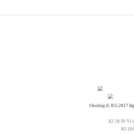
Gå
til
indholdet
FORSIDE
OM OS
FROKOST
AFTE
Onsdag d. 8/2-2017 li
Kl 18:30 Vi s
Kl 19: