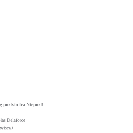
Søg
R
BISÆTTELSE
KONTAKT
NYHEDSBREV
g portvin fra Nieport!
las Delaforce
prisen)