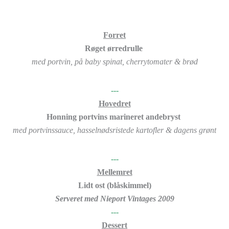
Forret
Røget ørredrulle
med portvin, på baby spinat, cherrytomater & brød
SERVERET MED DOCIL RIESLING
---
Hovedret
Honning portvins marineret andebryst
med portvinssauce, hasselnødsristede kartofler & dagens grønt
SERVERET MED VERTENTO TINTO
---
Mellemret
Lidt ost (blåskimmel)
Serveret med Nieport Vintages 2009
---
Dessert